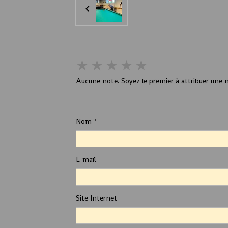
★
★
★
★
★
Aucune note. Soyez le premier à attribuer une n
Ajouter un commentaire
Nom
E-mail
Site Internet