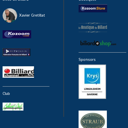
Xavier Gretillat
Sponsors
Club