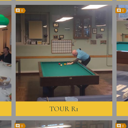
0
0
TOUR R1
0
0