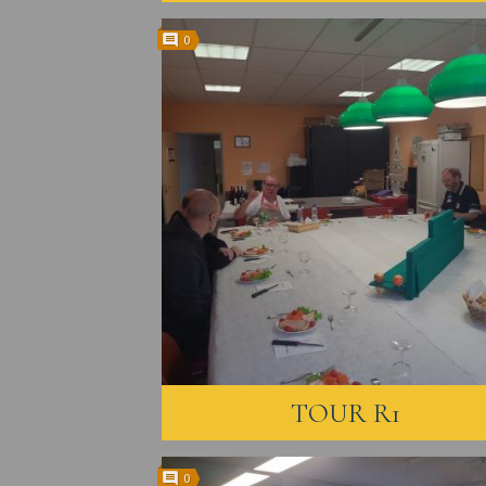
0
TOUR R1
0