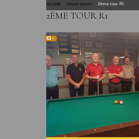
Accueil
Album photo
2ème tour R1
2ÈME TOUR R1
0