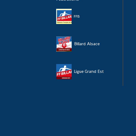
FFB
Billard Alsace
Ligue Grand Est