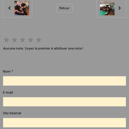
Retour
★
★
★
★
★
Aucune note. Soyez le premier à attribuer une note !
Ajouter un commentaire
Nom
E-mail
Site Internet