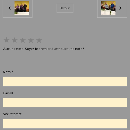
Retour
★
★
★
★
★
Aucune note. Soyez le premier à attribuer une note !
Ajouter un commentaire
Nom
E-mail
Site Internet