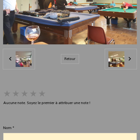
Retour
★
★
★
★
★
Aucune note. Soyez le premier à attribuer une note !
Ajouter un commentaire
Nom