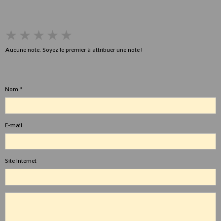
★
★
★
★
★
Aucune note. Soyez le premier à attribuer une note !
Ajouter un commentaire
Nom
E-mail
Site Internet