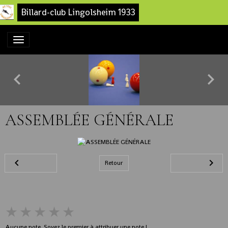
Billard-club Lingolsheim 1933
ASSEMBLÉE GÉNÉRALE
Retour
★
★
★
★
★
Aucune note. Soyez le premier à attribuer une note !